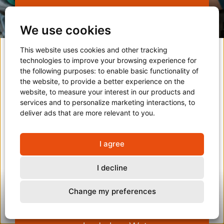
We use cookies
We investeren gericht
in de ontwikkeling van
This website uses cookies and other tracking
onze medewerkers,
technologies to improve your browsing experience for
zodat zij met kennis en
the following purposes:
to enable basic functionality of
vertrouwen kunnen
the website
,
to provide a better experience on the
website
,
to measure your interest in our products and
inspelen op de
services and to personalize marketing interactions
,
to
veranderende
deliver ads that are more relevant to you
.
zorgvraag. Door in te
zetten op continu
leren, ontwikkelen en
I agree
verbeteren vergroten
we onze
I decline
wendbaarheid en
kunnen wij actiever
Change my preferences
inspelen op
veranderingen in het