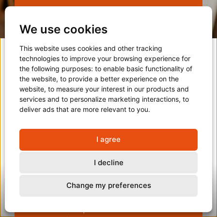
We use cookies
De belangrijkste
verandering als het
This website uses cookies and other tracking
gaat om kwaliteit en
technologies to improve your browsing experience for
het kwaliteitsdenken
the following purposes:
to enable basic functionality of
the website
,
to provide a better experience on the
was de centralisering
website
,
to measure your interest in our products and
van de afdeling.
services and to personalize marketing interactions
,
to
Kwaliteit is
deliver ads that are more relevant to you
.
ondergebracht in de
nieuwe afdeling
Innovatie, Kwaliteit en
I agree
Projectmanagement
(IKP), met als doel ons
I decline
kwaliteitsmanagement
systeem verder te
Change my preferences
ontwikkelen,
werkprocessen in alle